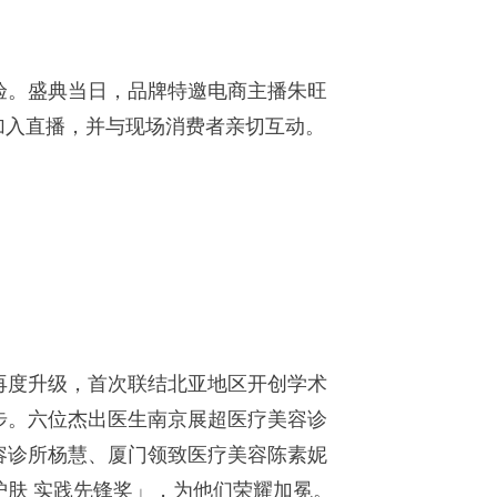
。盛典当日，品牌特邀电商主播朱旺
加入直播，并与现场消费者亲切互动。
再度升级，首次联结北亚地区开创学术
步。六位杰出医生南京展超医疗美容诊
容诊所杨慧、厦门领致医疗美容陈素妮
肤 实践先锋奖」，为他们荣耀加冕。