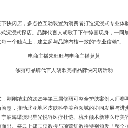
快闪店，多点位互动装置为消费者打造沉浸式专业体验
形式沉浸式探店。品牌代言人胡歌于下午惊喜现身，一同
每一个触点上，建立起与品牌内核一致的“专业信赖”。
电商主播朱旺旺与电商主播莫莫
修丽可品牌代言人胡歌亮相品牌快闪店活动
刚刚结束的2025年第三届修丽可整全护肤案例大师赛
新智慧，推动北亚地区皮肤科学美容领域的协同发展与进
、宁波海曙澳玛星光悦容医疗杜恺、杭州颜术新芽医疗美
颖而出。盛典上郑志忠教授与项蕾红教授特别颁发「整全护