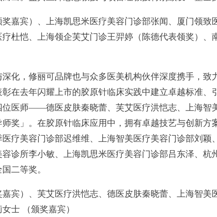
嘉宾）、上海凯思米医疗美容门诊部张闻、厦门领致医
医疗杜恺、上海领企芙艾门诊王羿婷（陈德代表领奖）、
化，修丽可品牌也与众多医美机构伙伴深度携手，致力
表彰在去年闪耀上市的胶原针临床实践中建立卓越标准、
四位医师——德医皮肤秦晓蕾、芙艾医疗洪恺志、上海智
导师奖」。在胶原针临床应用中，拥有卓越技艺与创新方
季医疗美容门诊部迟维维、上海智美医疗美容门诊部刘颖
美容诊所李小敏、上海凯思米医疗美容门诊部吕东泽、杭
全国二等奖。
宾）、芙艾医疗洪恺志、德医皮肤秦晓蕾、上海智美医
女士 （颁奖嘉宾）