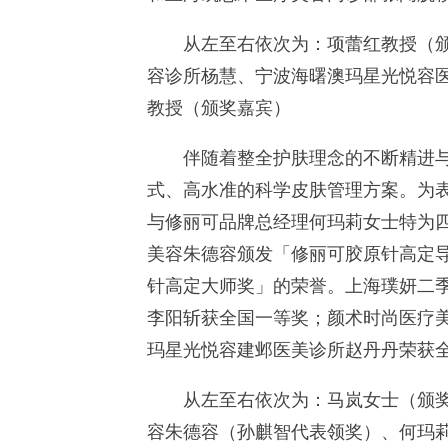
从左至右依次为：项蕾红教授（颁奖
容诊所杨慧、宁波海曙澳玛星光悦容
教授（颁奖嘉宾）
伴随着整全护肤理念的不断精进与深
式、高水准的科学皮肤管理方案。为
与修丽可品牌总经理何玛莉女士特为
美容朱德容颁发「修丽可胶原针高定
针高定大师奖」的荣誉。上海璞妍二
李阳斩获全国一等奖；颜术时尚医疗
玛星光悦容建邺医美诊所赵丹丹荣获
从左至右依次为：马岚女士（颁奖嘉
容朱德容（孙麒智代表领奖）、何玛莉