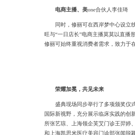
电商主播、美
one合伙人李佳琦
同时，修丽可在西岸梦中心设立线下
旺与“一日店长”电商主播莫莫以直播
修丽可始终重视消费者需求，致力于在
荣耀
加冕，共见未来
盛典现场同步举行了多项颁奖仪式，
国际新视野，充分展示临床实践的创
所张艺琼、上海领企芙艾门诊王羿婷
和上海凯思米医疗美容门诊部张闻脱