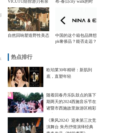
VICUTU陪你游刃有余
布-春日city walk的时
去“旅型”
髦搭子
与
自然回响塑造野性美态
中国的这个箱包品牌想
pk奢侈品？能否走远？
热点排行
乎
欧珀莱30年精研：新肌到
底，直塑年轻
随着回春丹乐队鼓点的落下
期两天的2024西施音乐节在
诸暨市西施故里旅游区精彩
收官
《乘风2024》迎来第三次竞
演舞台 朱丹抒情演绎经典