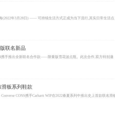
22年3月28日) —— 可持续生活方式正成为当下流行,其实日常生活点
量版联名新品
R携手推出全新联名合作款——限量版雪花波点瓶。此次合作,双方特别邀
IP发布滑板系列鞋款
nverse CONS携手Carhartt WIP在2022春夏系列中推出史上首款联名滑