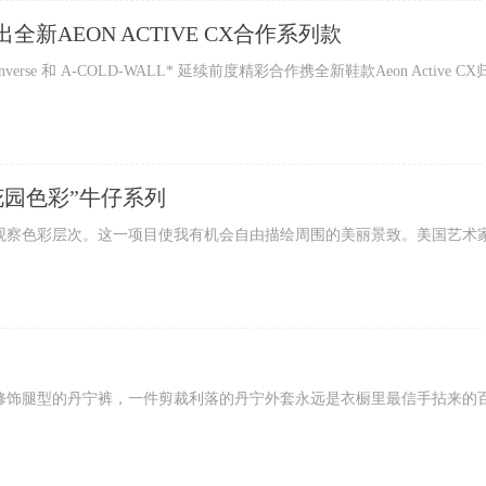
推出全新AEON ACTIVE CX合作系列款
se 和 A-COLD-WALL* 延续前度精彩合作携全新鞋款Aeon Active CX
“花园色彩”牛仔系列
察色彩层次。这一项目使我有机会自由描绘周围的美丽景致。美国艺术
饰腿型的丹宁裤，一件剪裁利落的丹宁外套永远是衣橱里最信手拈来的