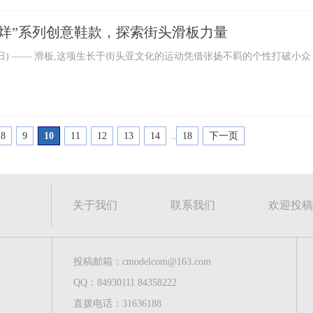
K“不打烊”系列创意鞋款，探索街头滑板力量
7日) —— 滑板,这项生长于街头亚文化的运动凭借张扬不羁的个性打破小众
8
9
10
11
12
13
14
..
18
下一页
关于我们
联系我们
欢迎投稿
投稿邮箱：cmodelcom@163.com
QQ：84930111 84358222
直拨电话：31636188