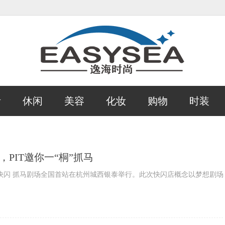
活
休闲
美容
化妆
购物
时装
，PIT邀你一“桐”抓马
时快闪 抓马剧场全国首站在杭州城西银泰举行。此次快闪店概念以梦想剧场