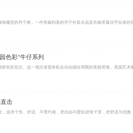
饰腿型的丹宁裤，一件剪裁利落的丹宁外套永远是衣橱里最信手拈来的
花园色彩”牛仔系列
察色彩层次。这一项目使我有机会自由描绘周围的美丽景致。美国艺术
场直击
念，追求个性、舒适、不受约束，把自由与爱刻进骨子里，把舒适与优雅