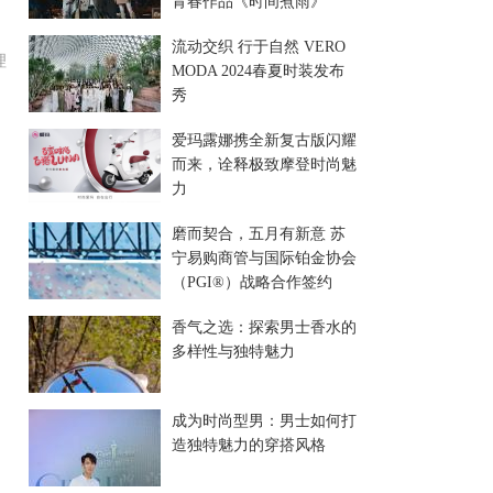
青春作品《时间煮雨》
流动交织 行于自然 VERO
理
MODA 2024春夏时装发布
秀
爱玛露娜携全新复古版闪耀
而来，诠释极致摩登时尚魅
力
磨而契合，五月有新意 苏
宁易购商管与国际铂金协会
（PGI®）战略合作签约
香气之选：探索男士香水的
多样性与独特魅力
，
成为时尚型男：男士如何打
造独特魅力的穿搭风格