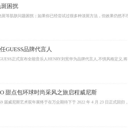
色斑困扰
斑等肌肤问题困扰；如果你已经尝试过很多种淡斑方法，但效果仍然不
任GUESS品牌代言人
SS正式宣布全能音乐人HENRY刘宪华为品牌代言人,不惧风格定义,将
ICCINO 甜点包环球时尚采风之旅启程威尼斯
威尼斯艺术双年展终于在万众期待下于 2022 年 4 月 23 日正式回归