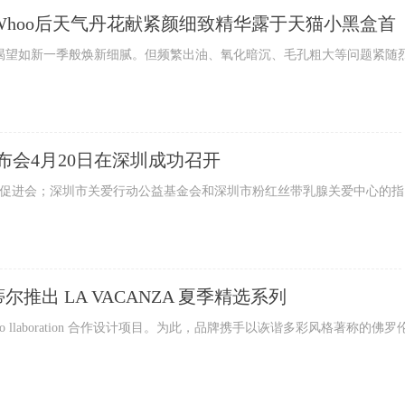
Whoo后天气丹花献紧颜细致精华露于天猫小黑盒首
望如新一季般焕新细腻。但频繁出油、氧化暗沉、毛孔粗大等问题紧随
布会4月20日在深圳成功召开
促进会；深圳市关爱行动公益基金会和深圳市粉红丝带乳腺关爱中心的指
尔推出 LA VACANZA 夏季精选系列
o llaboration 合作设计项目。为此，品牌携手以诙谐多彩风格著称的佛罗