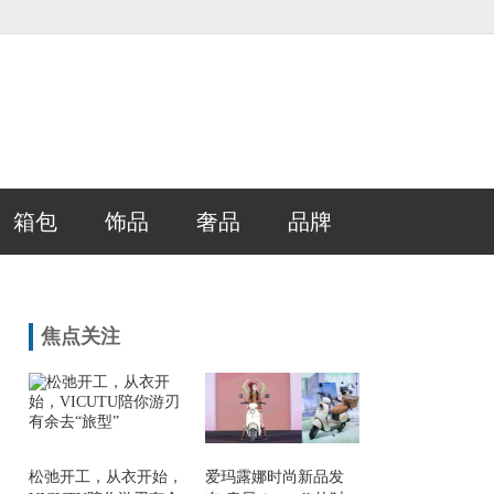
箱包
饰品
奢品
品牌
焦点关注
松弛开工，从衣开始，
爱玛露娜时尚新品发