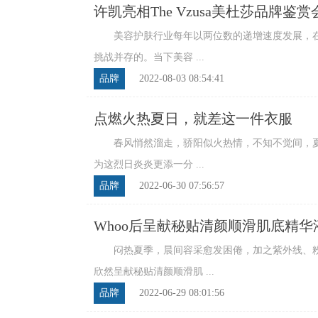
许凯亮相The Vzusa美杜莎品牌鉴
美容护肤行业每年以两位数的递增速度发展，在
挑战并存的。当下美容 ...
品牌
2022-08-03 08:54:41
点燃火热夏日，就差这一件衣服
春风悄然溜走，骄阳似火热情，不知不觉间，夏
为这烈日炎炎更添一分 ...
品牌
2022-06-30 07:56:57
Whoo后呈献秘贴清颜顺滑肌底精华液
闷热夏季，晨间容采愈发困倦，加之紫外线、粉尘
欣然呈献秘贴清颜顺滑肌 ...
品牌
2022-06-29 08:01:56