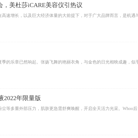
赏会，美杜莎iCARE美容仪引热议
高速增长，以及巨大经济体量的大前提下，对于广大品牌而言，是机遇
季的乐章已然响起。张扬飞舞的艳丽衣角，与金色的日光相映成趣，似
2022年限量版
等多重外部压力，肌肤更急需舒爽唤醒，开启全天活力光采。Whoo后